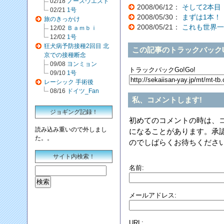
02/18
ノースウエスト
2008/06/12：
そして2本目
02/21
1号
2008/05/30：
まずは1本！
旅のきっかけ
2008/05/21：
これも世界一
12/02
Ｂａｍｂｉ
12/02
1号
狂犬病予防接種2回目 北
この記事のトラックバックU
京での接種断念
09/08
ヨンミョン
トラックバックGo!Go!
09/10
1号
レーシック 手術後
08/16
ドイツ_Fan
私、コメントします!
ジョギング記録！
初めてのコメントの時は、
読み込み重いので外しまし
になることがあります。承
た。。
のでしばらくお待ちくださ
サイト内検索！
名前:
メールアドレス:
URL: