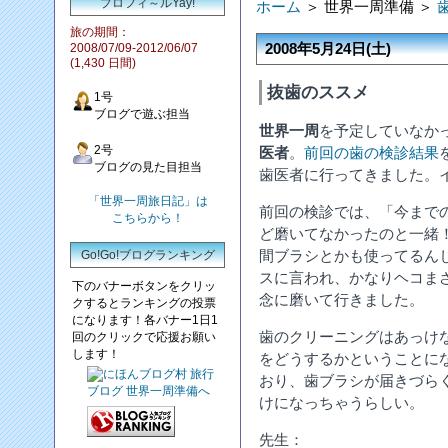
プロフィ～ルYay!
ホーム
＞ 世界一周準備 ＞
旅の期間：
2008年5月24日(土)
2008/07/09-2012/06/07
(1,430 日間)
抜歯のススメ
1号
ブログで遊ぶ担当
世界一周
を予定していなか
2号
医者
。
前回の歯の検診結果
ブログの見た目担当
歯医者に行ってきました。
「世界一周旅日記」は
前回の検診では、「今まで
こちらから！
ど磨いてなかったのと一緒
間ブラシとかも使ってるん
Go!Go!ブログランキング
スに言われ、かなりヘコま
下のバナーボタンをクリッ
念に磨いて行きました。
クするとランキングの投票
になります！各バナー1日1
歯のクリーニングはあっけ
回のクリックで応援お願い
します！
をどうするかということに
おり、歯ブラシが届きづら
けになっちゃうらしい。
先生：