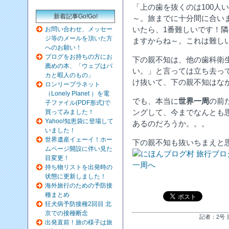
「上の歯を抜くのは100人
新着記事Go!Go!
～。旅までに十分間に合いま
いたら、1番難しいです！
お問い合わせ、メッセー
ジ等のメールを頂いた方
ますからね～。これは難し
へのお願い！
ブログをお持ちの方にお
下の親不知は、他の歯科衛
薦めの本、「ウェブはバ
い。」と言っては立ち去っ
カと暇人のもの」
け抜いて、下の親不知はな
ロンリープラネット
（Lonely Planet ）を電
でも、本当に
世界一周
の前
子ファイル(PDF形式)で
ングして、今までなんとも
買ってみました！
Yahoo!知恵袋に登場して
あるのだろうか。。。
いました！
世界遺産イェーイ！ホー
下の親不知も抜いちまえと
ムページ開設に伴い見た
目変更！
持ち物リストを出発時の
状態に更新しました！
海外旅行のための予防接
種まとめ
狂犬病予防接種2回目 北
京での接種断念
記者：2号 ∥
出発直前！旅の様子は旅