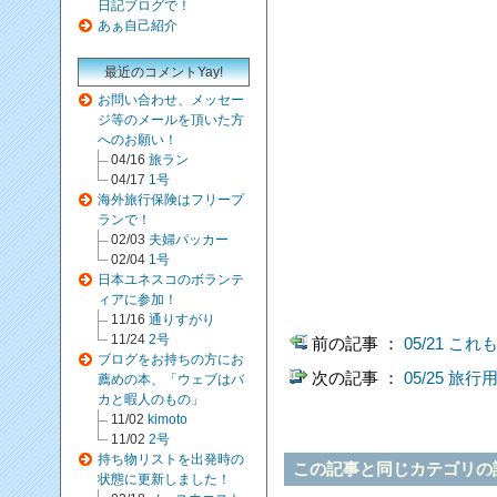
日記ブログで！
あぁ自己紹介
最近のコメントYay!
お問い合わせ、メッセー
ジ等のメールを頂いた方
へのお願い！
04/16
旅ラン
04/17
1号
海外旅行保険はフリープ
ランで！
02/03
夫婦パッカー
02/04
1号
日本ユネスコのボランテ
ィアに参加！
11/16
通りすがり
11/24
2号
前の記事 ：
05/21 
ブログをお持ちの方にお
次の記事 ：
05/25 旅
薦めの本、「ウェブはバ
カと暇人のもの」
11/02
kimoto
11/02
2号
持ち物リストを出発時の
この記事と同じカテゴリの記
状態に更新しました！