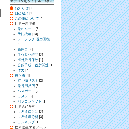
カテゴリ別タイトル一覧Go!
お知らせ
[1]
自己紹介
[2]
この旅について
[4]
世界一周準備
旅のルート
[6]
予防接種
[14]
レーシック-視力回復
[3]
歯医者
[4]
手作り化粧品
[2]
海外旅行保険
[1]
公的手続・役所関連
[1]
体力
[7]
持ち物
[4]
持ち物リスト
[2]
旅行用品店
[6]
パスポート
[2]
カメラ
[3]
パソコンソフト
[1]
世界遺産学習
世界遺産とは
[2]
世界遺産分析
[3]
ランキング
[1]
世界遺産学習ツール