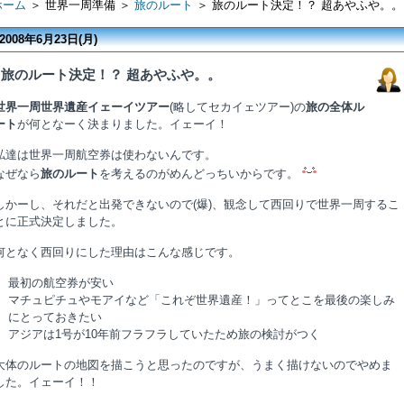
ホーム
＞ 世界一周準備 ＞
旅のルート
＞ 旅のルート決定！？ 超あやふや。。
2008年6月23日(月)
旅のルート決定！？ 超あやふや。。
世界一周世界遺産イェーイツアー
(略してセカイェツアー)の
旅の全体ル
ート
が何となーく決まりました。イェーイ！
私達は世界一周航空券は使わないんです。
なぜなら
旅のルート
を考えるのがめんどっちいからです。
しかーし、それだと出発できないので(爆)、観念して西回りで世界一周するこ
とに正式決定しました。
何となく西回りにした理由はこんな感じです。
最初の航空券が安い
マチュピチュやモアイなど「これぞ世界遺産！」ってとこを最後の楽しみ
にとっておきたい
アジアは1号が10年前フラフラしていたため旅の検討がつく
大体のルートの地図を描こうと思ったのですが、うまく描けないのでやめま
した。イェーイ！！