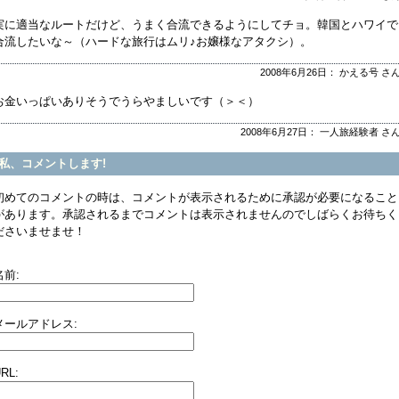
実に適当なルートだけど、うまく合流できるようにしてチョ。韓国とハワイで
合流したいな～（ハードな旅行はムリ♪お嬢様なアタクシ）。
2008年6月26日： かえる号 さ
お金いっぱいありそうでうらやましいです（＞＜）
2008年6月27日： 一人旅経験者 さ
私、コメントします!
初めてのコメントの時は、コメントが表示されるために承認が必要になること
があります。承認されるまでコメントは表示されませんのでしばらくお待ちく
ださいませませ！
名前:
メールアドレス:
RL: