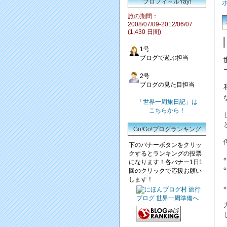
プロフィ～ルYay!
旅の期間：
2008/07/09-2012/06/07
(1,430 日間)
1号
ブログで遊ぶ担当
2号
ブログの見た目担当
「世界一周旅日記」は
こちらから！
Go!Go!ブログランキング
下のバナーボタンをクリッ
クするとランキングの投票
になります！各バナー1日1
回のクリックで応援お願い
します！