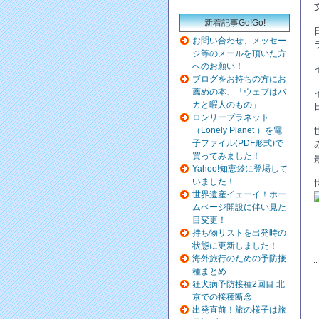
新着記事Go!Go!
お問い合わせ、メッセー
ジ等のメールを頂いた方
へのお願い！
ブログをお持ちの方にお
薦めの本、「ウェブはバ
カと暇人のもの」
ロンリープラネット
（Lonely Planet ）を電
子ファイル(PDF形式)で
買ってみました！
Yahoo!知恵袋に登場して
いました！
世界遺産イェーイ！ホー
ムページ開設に伴い見た
目変更！
持ち物リストを出発時の
状態に更新しました！
海外旅行のための予防接
種まとめ
狂犬病予防接種2回目 北
京での接種断念
出発直前！旅の様子は旅