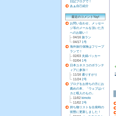
日記ブログで！
あぁ自己紹介
最近のコメントYay!
お問い合わせ、メッセー
ジ等のメールを頂いた方
へのお願い！
04/16
旅ラン
04/17
1号
海外旅行保険はフリープ
ランで！
02/03
夫婦パッカー
02/04
1号
日本ユネスコのボランテ
ィアに参加！
11/16
通りすがり
11/24
2号
ブログをお持ちの方にお
薦めの本、「ウェブはバ
カと暇人のもの」
11/02
kimoto
11/02
2号
持ち物リストを出発時の
状態に更新しました！