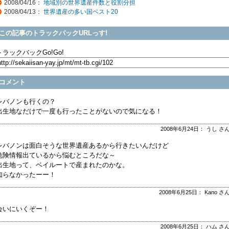
2008/04/16：
地域別の世界遺産件数と役割分担
2008/04/13：
世界遺産の多い国ベスト20
この記事のトラックバックURLっす!
トラックバックGo!Go!
コメント
レバノンも行くの？
出生地なだけで一度も行ったことがないので気になる！
2008年6月24日： うし さ
レバノンは面白そうな世界遺産あるから行きたいんだけど
危険情報出ているから悩むところだな～
出生地って、ベイルートで産まれたのかな。
知らなかったーー！
2008年6月25日： Kano さ
会いにいくぞー！
2008年6月25日： ハム さ