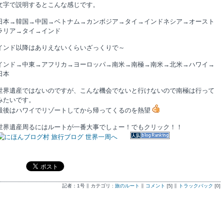
文字で説明するとこんな感じです。
日本→韓国→中国→ベトナム→カンボジア→タイ→インドネシア→オースト
ラリア→タイ→インド
インド以降はありえないくらいざっくりで～
インド→中東→アフリカ→ヨーロッパ→南米→南極→南米→北米→ハワイ→
日本
世界遺産ではないのですが、こんな機会でないと行けないので南極は行って
みたいです。
最後はハワイでリゾートしてから帰ってくるのを熱望
世界遺産周るにはルートが一番大事でしょー！でもクリック！！
記者：1号 ∥ カテゴリ :
旅のルート
∥
コメント
[5] ∥
トラックバック
[0]