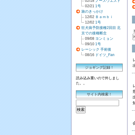
02/18
ノースウエスト
02/21
1号
旅のきっかけ
12/02
Ｂａｍｂｉ
12/02
1号
狂犬病予防接種2回目 北
京での接種断念
09/08
ヨンミョン
09/10
1号
レーシック 手術後
08/16
ドイツ_Fan
ジョギング記録！
読み込み重いので外しまし
た。。
サイト内検索！